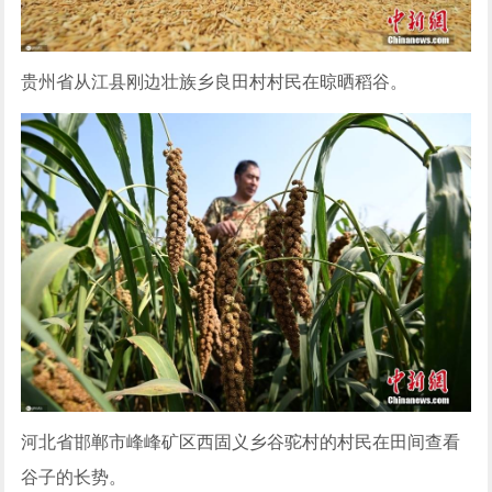
贵州省从江县刚边壮族乡良田村村民在晾晒稻谷。
河北省邯郸市峰峰矿区西固义乡谷驼村的村民在田间查看
谷子的长势。