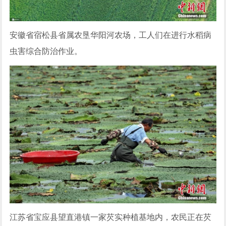
安徽省宿松县省属农垦华阳河农场，工人们在进行水稻病
虫害综合防治作业。
江苏省宝应县望直港镇一家芡实种植基地内，农民正在芡