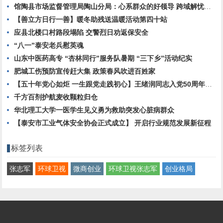
馆陶县市场监督管理局陶山分局：心系群众的好领导 跨域解忧显担当
【善立方日行一善】暖冬助残送温暖活动第四十站
应县北楼口村路段塌陷 交警烈日劝返保安全
“八一”泰安老兵慰英魂
山东中医药高专 “杏林同行”服务队暑期 “三下乡”活动纪实
肥城工伤预防宣传赶大集 政策春风吹进百姓家
【五十年党心如炬 一生跟党走践初心】王绪润同志入党50周年感言
千方百剂护航麦收颗粒归仓
华北理工大学一医学生见义勇为救助突发心脏病群众
【泰安市工业气体安全协会正式成立】 开启行业规范发展新征程
标签列表
张志军
环球卫视
微商创业
环球卫视张志军
创业格局