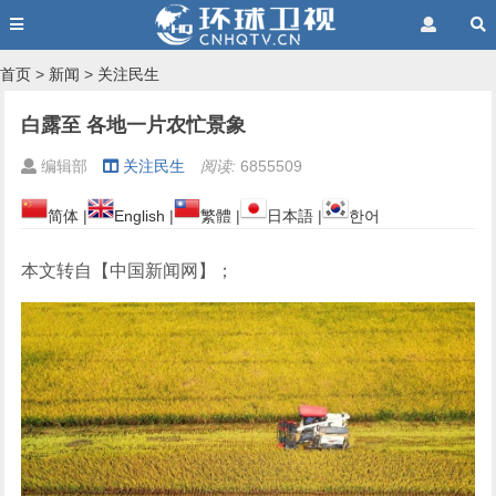
首页
>
新闻
>
关注民生
白露至 各地一片农忙景象
编辑部
关注民生
阅读:
6855509
简体
|
English
|
繁體
|
日本語
|
한어
本文转自【中国新闻网】；