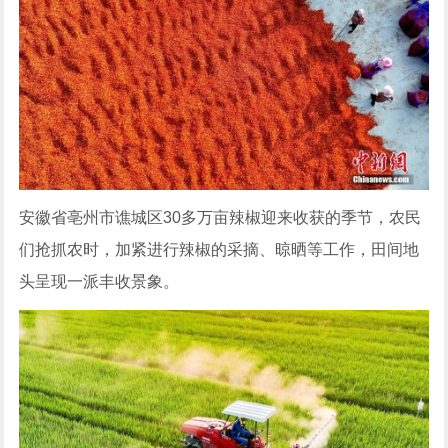
安徽省亳州市谯城区30多万亩辣椒迎来收获的季节，农民
们抢抓农时，加紧进行辣椒的采摘、晾晒等工作，田间地
头呈现一派丰收景象。