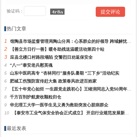
验证码：
热门文章
1
馆陶县市场监督管理局陶山分局：心系群众的好领导 跨域解忧显担当
2
【善立方日行一善】暖冬助残送温暖活动第四十站
3
应县北楼口村路段塌陷 交警烈日劝返保安全
4
“八一”泰安老兵慰英魂
5
山东中医药高专 “杏林同行”服务队暑期 “三下乡”活动纪实
6
肥城工伤预防宣传赶大集 政策春风吹进百姓家
7
【五十年党心如炬 一生跟党走践初心】王绪润同志入党50周年感言
8
千方百剂护航麦收颗粒归仓
9
华北理工大学一医学生见义勇为救助突发心脏病群众
10
【泰安市工业气体安全协会正式成立】 开启行业规范发展新征程
最近发表