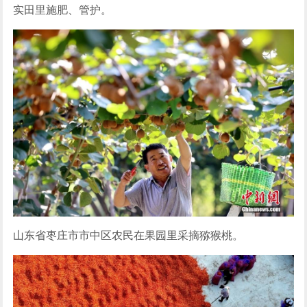
实田里施肥、管护。
山东省枣庄市市中区农民在果园里采摘猕猴桃。