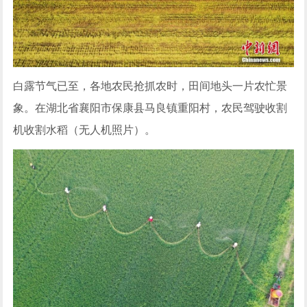
白露节气已至，各地农民抢抓农时，田间地头一片农忙景
象。在湖北省襄阳市保康县马良镇重阳村，农民驾驶收割
机收割水稻（无人机照片）。