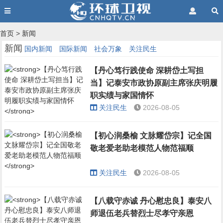
首页
>
新闻
新闻
国内新闻
国际新闻
社会万象
关注民生
【丹心笃行践使命 深耕岱土写担
当】记泰安市政协原副主席张庆明履
职实绩与家国情怀
关注民生
2026-08-05
【初心润桑榆 文脉耀岱宗】记全国
敬老爱老助老模范人物范福顺
关注民生
2026-08-05
【八载守赤诚 丹心慰忠良】泰安八
师退伍老兵替烈士尽孝守亲恩