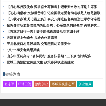
【丹心笃行践使命 深耕岱土写担当】记泰安市政协原副主席张庆明履职实绩与家国情怀
【初心润桑榆 文脉耀岱宗】记全国敬老爱老助老模范人物范福顺
【八载守赤诚 丹心慰忠良】泰安八师退伍老兵替烈士尽孝守亲恩
馆陶县市场监督管理局陶山分局：心系群众的好领导 跨域解忧显担当
【善立方日行一善】暖冬助残送温暖活动第四十站
天津喜迎上合峰会 共绘合作新愿景
应县北楼口村路段塌陷 交警烈日劝返保安全
“八一”泰安老兵慰英魂
山东中医药高专 “杏林同行”服务队暑期 “三下乡”活动纪实
肥城工伤预防宣传赶大集 政策春风吹进百姓家
标签列表
张志军
环球卫视
微商创业
环球卫视张志军
创业格局