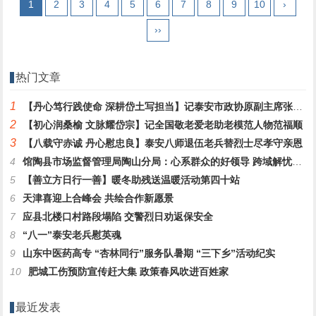
1
2
3
4
5
6
7
8
9
10
›
››
热门文章
1
【丹心笃行践使命 深耕岱土写担当】记泰安市政协原副主席张庆明履职实绩与家国情怀
2
【初心润桑榆 文脉耀岱宗】记全国敬老爱老助老模范人物范福顺
3
【八载守赤诚 丹心慰忠良】泰安八师退伍老兵替烈士尽孝守亲恩
4
馆陶县市场监督管理局陶山分局：心系群众的好领导 跨域解忧显担当
5
【善立方日行一善】暖冬助残送温暖活动第四十站
6
天津喜迎上合峰会 共绘合作新愿景
7
应县北楼口村路段塌陷 交警烈日劝返保安全
8
“八一”泰安老兵慰英魂
9
山东中医药高专 “杏林同行”服务队暑期 “三下乡”活动纪实
10
肥城工伤预防宣传赶大集 政策春风吹进百姓家
最近发表