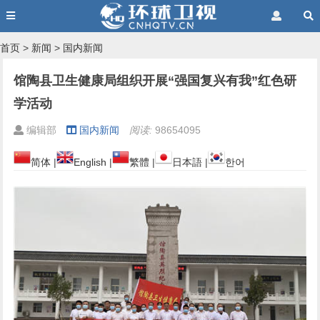
首页
>
新闻
>
国内新闻
馆陶县卫生健康局组织开展“强国复兴有我”红色研
学活动
编辑部
国内新闻
阅读:
98654095
简体
|
English
|
繁體
|
日本語
|
한어