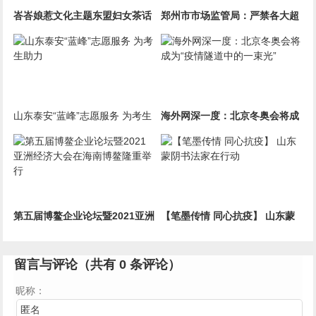
峇峇娘惹文化主题东盟妇女茶话
郑州市市场监管局：严禁各大超
会在马来西亚驻华大使官邸举行
市、便利店囤积居奇哄抬物价
山东泰安“蓝峰”志愿服务 为考生
海外网深一度：北京冬奥会将成
助力
为“疫情隧道中的一束光”
第五届博鳌企业论坛暨2021亚洲
【笔墨传情 同心抗疫】 山东蒙
经济大会在海南博鳌隆重举行
阴书法家在行动
留言与评论（共有
0
条评论）
昵称：