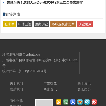
先睹为快！成都大运会开幕式举行第三次全要素彩排
标签列表
张志军
环球卫视
微商创业
环球卫视张志军
创业格局
环球卫视网络台cnhqtv.cn
广播电视节目制作经营许可证编号（京）字第16231
号
统计代码
|
京ICP备20017034号
Powered By
环球卫视网络台
关于我们
广告投放
关于资讯
联系我们
商家资讯
资讯优势
商业合作