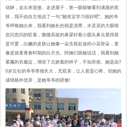
动静，走出来迎接。走进屋子，第一眼能够看到满屋的奖
状，我不由自主地说了一句:“她肯定学习很好吧”。她的爷
爷呼唤她出来，我看到她长的很是清秀，水灵灵的大眼睛
忽闪忽闪的眨着，微微高挺的鼻梁衬着小圆头鼻尖显得甚
是可爱，白嫩的皮肤让她像一朵含苞欲放的小花骨朵，更
像是孩童青春时期的白月光。阿姨们跟她说话，我看到她
紧攥的衣服边，增添了点娇羞的样子，不知所措。她是由7
0岁左右的爷爷带领长大，无双亲，让人甚是心疼。但她的
成绩格外优异，是她爷爷的骄傲!