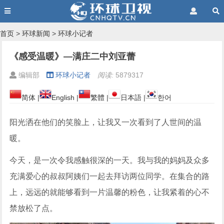
首页
>
环球新闻
>
环球小记者
《感受温暖》—满庄二中刘亚蕾
编辑部
环球小记者
阅读:
5879317
简体
|
English
|
繁體
|
日本語
|
한어
阳光洒在他们的笑脸上，让我又一次看到了人世间的温
暖。
今天，是一次令我感触很深的一天。我与我的妈妈及众多
充满爱心的叔叔阿姨们一起去拜访两位同学。在集合的路
上，远远的就能够看到一片温馨的粉色，让我紧着的心不
禁放松了点。