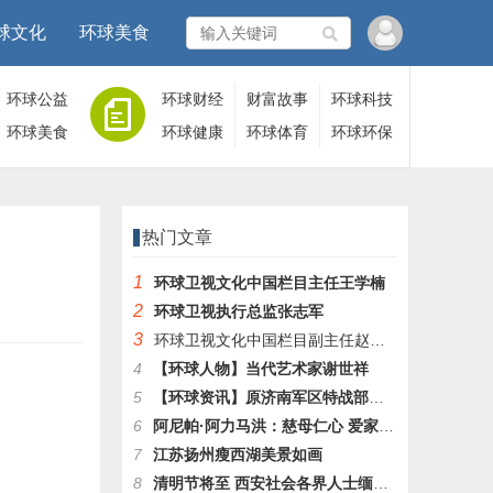
球文化
环球美食
环球公益
环球财经
财富故事
环球科技
环球美食
环球健康
环球体育
环球环保
热门文章
1
环球卫视文化中国栏目主任王学楠
2
环球卫视执行总监张志军
3
环球卫视文化中国栏目副主任赵本龙
4
【环球人物】当代艺术家谢世祥
5
【环球资讯】原济南军区特战部队自主择业军转干部张洪存冲顶之路
6
阿尼帕·阿力马洪：慈母仁心 爱家爱国
7
江苏扬州瘦西湖美景如画
8
清明节将至 西安社会各界人士缅怀革命先烈开展祭扫活动