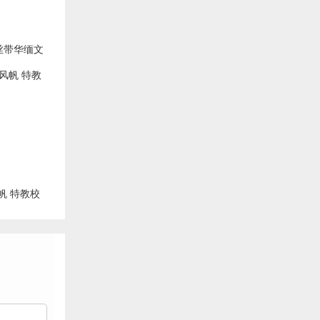
丝带华缅文
驻华大使光
帆 特教校