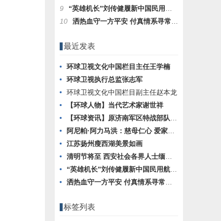
9
“英雄机长”刘传健履新中国民用航空飞行学院，担任总飞行师
10
洒热血守一方平安 付真情系寻常百姓—成安县看守所所长 赵振勇
最近发表
环球卫视文化中国栏目主任王学楠
环球卫视执行总监张志军
环球卫视文化中国栏目副主任赵本龙
【环球人物】当代艺术家谢世祥
【环球资讯】原济南军区特战部队自主择业军转干部张洪存冲顶之路
阿尼帕·阿力马洪：慈母仁心 爱家爱国
江苏扬州瘦西湖美景如画
清明节将至 西安社会各界人士缅怀革命先烈开展祭扫活动
“英雄机长”刘传健履新中国民用航空飞行学院，担任总飞行师
洒热血守一方平安 付真情系寻常百姓—成安县看守所所长 赵振勇
标签列表