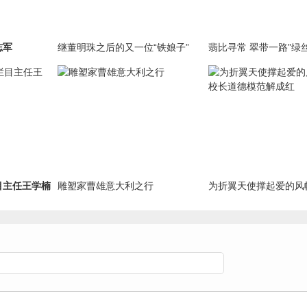
志军
继董明珠之后的又一位“铁娘子”
翡比寻常 翠带一路”绿
化公司在京开业 缅甸
临致贺
目主任王学楠
雕塑家曹雄意大利之行
为折翼天使撑起爱的风
长道德模范解成红