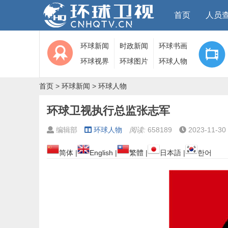
首页
人员
环球新闻
时政新闻
环球书画
环球视界
环球图片
环球人物
首页
>
环球新闻
>
环球人物
环球卫视执行总监张志军
编辑部
环球人物
阅读:
658189
2023-11-30 
简体
|
English
|
繁體
|
日本語
|
한어