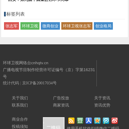
标签列表
张志军
环球卫视
微商创业
环球卫视张志军
创业格局
环球卫视网络台cnhqtv.cn
广播电视节目制作经营许可证编号（京）字第16231
号
统计代码
|
京ICP备20017034号
Powered By
环球卫视网络台
关于我们
广告投放
关于资讯
联系我们
商家资讯
资讯优势
商业合作
投稿须知
使用手机软件扫描微信二维码