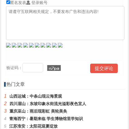
匿名发表
登录账号
验证码：
热门文章
1
山西运城：中条山现云海景观
2
四川眉山：东坡印象水街流光溢彩夜色宜人
3
重庆巫山：雨后现彩虹 美轮美奂
4
青海西宁：暑期来临 学生博物馆里学知识
5
江苏淮安：太阳花迎夏绽放