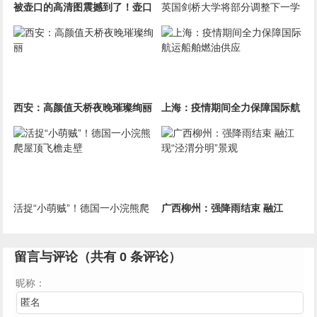
被壶口的高清图震撼到了！壶口
英国剑桥大学将部分调整下一学
瀑布形成特大瀑布群
年教学模式
西安：高颜值天桥夜晚璀璨绚丽
上海：疫情期间全力保障国际航
运船舶燃油供应
活捉“小萌贼”！德国一小浣熊爬
广西柳州：强降雨结束 融江
屋顶飞檐走壁
现“泾渭分明”景观
留言与评论（共有
0
条评论）
昵称：