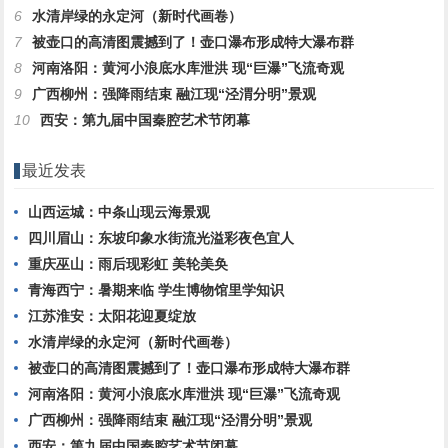
6
水清岸绿的永定河（新时代画卷）
7
被壶口的高清图震撼到了！壶口瀑布形成特大瀑布群
8
河南洛阳：黄河小浪底水库泄洪 现“巨瀑”飞流奇观
9
广西柳州：强降雨结束 融江现“泾渭分明”景观
10
西安：第九届中国秦腔艺术节闭幕
最近发表
山西运城：中条山现云海景观
四川眉山：东坡印象水街流光溢彩夜色宜人
重庆巫山：雨后现彩虹 美轮美奂
青海西宁：暑期来临 学生博物馆里学知识
江苏淮安：太阳花迎夏绽放
水清岸绿的永定河（新时代画卷）
被壶口的高清图震撼到了！壶口瀑布形成特大瀑布群
河南洛阳：黄河小浪底水库泄洪 现“巨瀑”飞流奇观
广西柳州：强降雨结束 融江现“泾渭分明”景观
西安：第九届中国秦腔艺术节闭幕