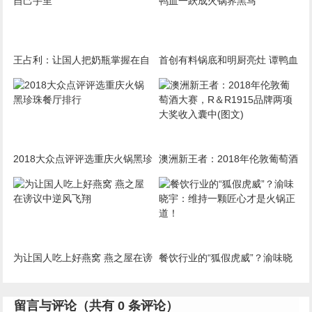
王占利：让国人把奶瓶掌握在自
首创有料锅底和明厨亮灶 谭鸭血
己手里
一跃成火锅界黑马
2018大众点评评选重庆火锅黑珍
澳洲新王者：2018年伦敦葡萄酒
珠餐厅排行
大赛，R＆R1915品牌两项大奖
收入囊中(图文)
为让国人吃上好燕窝 燕之屋在谤
餐饮行业的“狐假虎威”？渝味晓
议中逆风飞翔
宇：维持一颗匠心才是火锅正
道！
留言与评论（共有
0
条评论）