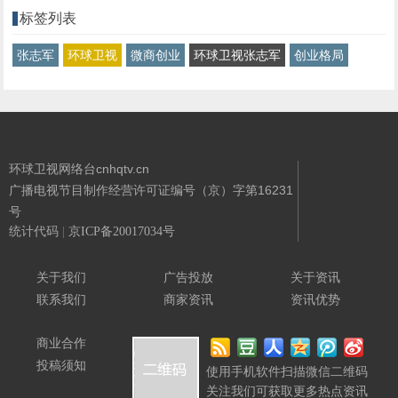
标签列表
张志军
环球卫视
微商创业
环球卫视张志军
创业格局
环球卫视网络台cnhqtv.cn
广播电视节目制作经营许可证编号（京）字第16231
号
统计代码
|
京ICP备20017034号
Powered By
环球卫视网络台
关于我们
广告投放
关于资讯
联系我们
商家资讯
资讯优势
商业合作
投稿须知
使用手机软件扫描微信二维码
关注我们可获取更多热点资讯