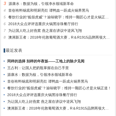
3
源康水：数据为核，引领净水领域新革命
4
首创有料锅底和明厨亮灶 谭鸭血一跃成火锅界黑马
5
餐饮行业的“狐假虎威”？渝味晓宇：维持一颗匠心才是火锅正道！
6
2018大众点评评选重庆火锅黑珍珠餐厅排行
7
为让国人吃上好燕窝 燕之屋在谤议中逆风飞翔
8
澳洲新王者：2018年伦敦葡萄酒大赛，R＆R1915品牌两项大奖收入囊中(图文)
最近发表
同样的选择 别样的年夜饭——工地上的除夕见闻
王占利：让国人把奶瓶掌握在自己手里
源康水：数据为核，引领净水领域新革命
首创有料锅底和明厨亮灶 谭鸭血一跃成火锅界黑马
餐饮行业的“狐假虎威”？渝味晓宇：维持一颗匠心才是火锅正道！
2018大众点评评选重庆火锅黑珍珠餐厅排行
为让国人吃上好燕窝 燕之屋在谤议中逆风飞翔
澳洲新王者：2018年伦敦葡萄酒大赛，R＆R1915品牌两项大奖收入囊中(图文)