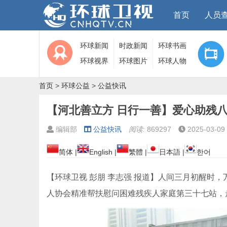
首页
人员
环球新闻
时政新闻
环球书画
环球视界
环球图片
环球人物
首页
>
环球公益
>
公益快讯
【河北善立方 日行一善】爱心助残
编辑部
公益快讯
阅读:
869297
2025-03-09 
简体
|
English
|
繁體
|
日本語
|
한어
【环球卫视 彭朋 李志强 报道】人间三月初醒时，
人协会精准帮扶慰问困难残疾人家庭第三十七站，