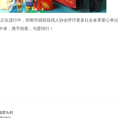
动正在进行中，邯郸市残联肢残人协会呼吁更多社会各界爱心单
中来，携手慈善，与爱同行！
颜窝头村