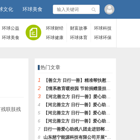
球文化
环球美食
环球公益
环球财经
财富故事
环球科技
环球美食
环球健康
环球体育
环球环保
热门文章
1
【善立方 日行一善】精准帮扶慰问困难残疾人活动第四十站
2
【情系教育暖校园 节前捐赠显担当】邯郸市清源助剂公司献爱心
3
【河北善立方 日行一善】爱心助残八团慰问活动第39站
4
【河北善立方 日行一善】爱心助残八团走进冀南新区台城乡东城基村
市残联肢残
5
【河北善立方 日行一善】爱心助残八团慰问活动第38站
6
【河北善立方 日行一善】爱心助残八团走进丛台区、成安县
7
日行一善爱心助残八团走进邯郸市馆陶县徐村乡颜窝头村
8
山东慈宁能源科技有限公司开展“关爱残疾人 寒冬送温暖”活动