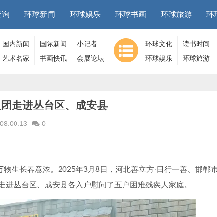
查询
环球新闻
环球娱乐
环球书画
环球旅游
环
国内新闻
国际新闻
小记者
环球文化
读书时间
艺术名家
书画快讯
会展论坛
环球娱乐
环球旅游
八团走进丛台区、成安县
08:00:13
0
万物生长春意浓。2025年3月8日，河北善立方·日行一善、邯郸
走进丛台区、成安县各入户慰问了五户困难残疾人家庭。