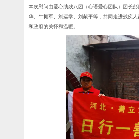
本次慰问由爱心助残八团（心语爱心团队）团长彭
华、牛拥军、刘运学、刘献平等，共同走进残疾人
和政府的关怀和温暖。