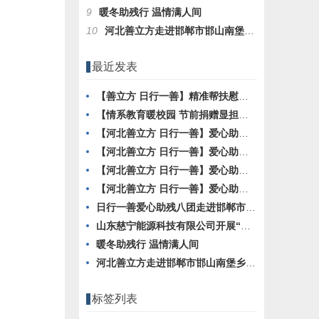
9
暖冬助残行 温情满人间
10
河北善立方走进邯郸市邯山南堡乡崔曲村慰问
最近发表
【善立方 日行一善】精准帮扶慰问困难残疾人活动第四十站
【情系教育暖校园 节前捐赠显担当】邯郸市清源助剂公司献爱心
【河北善立方 日行一善】爱心助残八团慰问活动第39站
【河北善立方 日行一善】爱心助残八团走进冀南新区台城乡东城基村
【河北善立方 日行一善】爱心助残八团慰问活动第38站
【河北善立方 日行一善】爱心助残八团走进丛台区、成安县
日行一善爱心助残八团走进邯郸市馆陶县徐村乡颜窝头村
山东慈宁能源科技有限公司开展“关爱残疾人 寒冬送温暖”活动
暖冬助残行 温情满人间
河北善立方走进邯郸市邯山南堡乡崔曲村慰问
标签列表