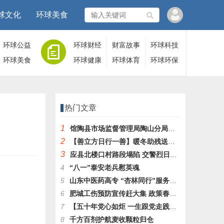
球文化
环球美食
环球公益
环球财经
财富故事
环球科技
环球美食
环球健康
环球体育
环球环保
热门文章
1
馆陶县市场监督管理局陶山分局：心系群众的好领导 跨域解忧显担当
2
【善立方日行一善】暖冬助残送温暖活动第四十站
3
应县北楼口村路段塌陷 交警烈日劝返保安全
4
“八一”泰安老兵慰英魂
5
山东中医药高专 “杏林同行”服务队暑期 “三下乡”活动纪实
6
肥城工伤预防宣传赶大集 政策春风吹进百姓家
7
【五十年党心如炬 一生跟党走践初心】王绪润同志入党50周年感言
8
千方百剂护航麦收颗粒归仓