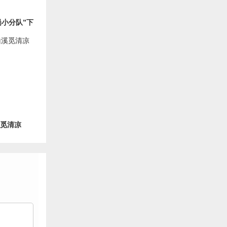
岗小分队”下
溪觅清凉