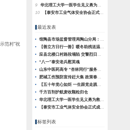
9
华北理工大学一医学生见义勇为救助突发心脏病群众
10
【泰安市工业气体安全协会正式成立】 开启行业规范发展新征程
最近发表
馆陶县市场监督管理局陶山分局：心系群众的好领导 跨域解忧显担当
示范村”祝
【善立方日行一善】暖冬助残送温暖活动第四十站
应县北楼口村路段塌陷 交警烈日劝返保安全
“八一”泰安老兵慰英魂
山东中医药高专 “杏林同行”服务队暑期 “三下乡”活动纪实
肥城工伤预防宣传赶大集 政策春风吹进百姓家
【五十年党心如炬 一生跟党走践初心】王绪润同志入党50周年感言
千方百剂护航麦收颗粒归仓
华北理工大学一医学生见义勇为救助突发心脏病群众
【泰安市工业气体安全协会正式成立】 开启行业规范发展新征程
标签列表