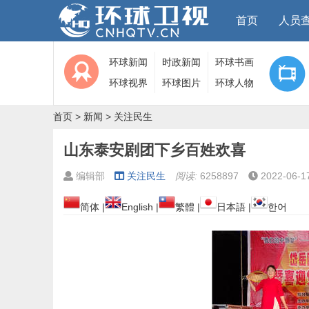
首页
人员
环球新闻
时政新闻
环球书画
环球视界
环球图片
环球人物
首页
>
新闻
>
关注民生
山东泰安剧团下乡百姓欢喜
编辑部
关注民生
阅读:
6258897
2022-06-1
简体
|
English
|
繁體
|
日本語
|
한어