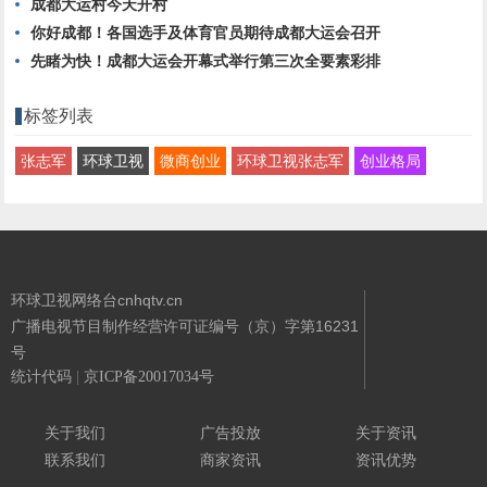
成都大运村今天开村
你好成都！各国选手及体育官员期待成都大运会召开
先睹为快！成都大运会开幕式举行第三次全要素彩排
标签列表
张志军
环球卫视
微商创业
环球卫视张志军
创业格局
环球卫视网络台cnhqtv.cn
广播电视节目制作经营许可证编号（京）字第16231
号
统计代码
|
京ICP备20017034号
Powered By
环球卫视网络台
关于我们
广告投放
关于资讯
联系我们
商家资讯
资讯优势