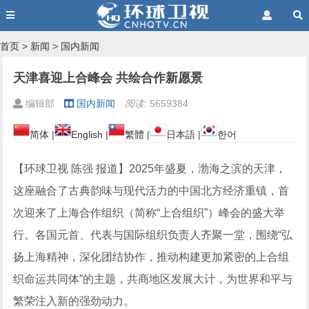
首页
>
新闻
>
国内新闻
天津喜迎上合峰会 共绘合作新愿景
编辑部
国内新闻
阅读:
5659384
简体
|
English
|
繁體
|
日本語
|
한어
【环球卫视 陈强 报道】2025年盛夏，渤海之滨的天津，
这座融合了古典韵味与现代活力的中国北方经济重镇，首
次迎来了上海合作组织（简称“上合组织”）峰会的盛大举
行。各国元首、代表与国际组织负责人齐聚一堂，围绕“弘
扬上海精神，深化团结协作，推动构建更加紧密的上合组
织命运共同体”的主题，共商地区发展大计，为世界和平与
繁荣注入新的强劲动力。