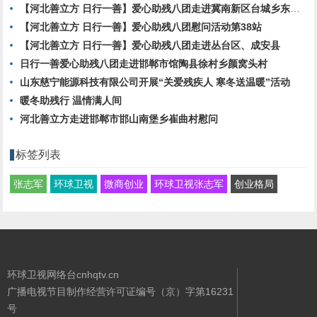
【河北善立方 日行一善】爱心助残八团走进冀南新区台城乡东城基村
【河北善立方 日行一善】爱心助残八团慰问活动第38站
【河北善立方 日行一善】爱心助残八团走进丛台区、成安县
日行一善爱心助残八团走进邯郸市馆陶县徐村乡颜窝头村
山东慈宁能源科技有限公司开展“关爱残疾人 寒冬送温暖”活动
暖冬助残行 温情满人间
河北善立方走进邯郸市邯山南堡乡崔曲村慰问
标签列表
张志军
环球卫视
微商创业
环球卫视张志军
创业格局
环球卫视网络台cnhqtv.cn
广播电视节目制作经营许可证编号（京）字第16231
号