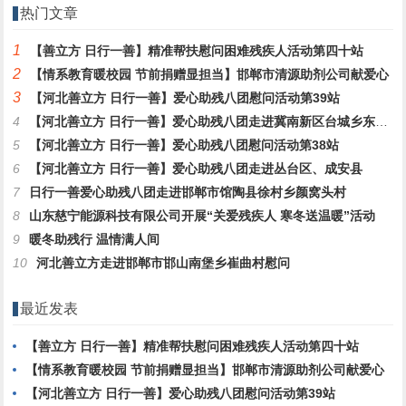
热门文章
1
【善立方 日行一善】精准帮扶慰问困难残疾人活动第四十站
2
【情系教育暖校园 节前捐赠显担当】邯郸市清源助剂公司献爱心
3
【河北善立方 日行一善】爱心助残八团慰问活动第39站
4
【河北善立方 日行一善】爱心助残八团走进冀南新区台城乡东城基村
5
【河北善立方 日行一善】爱心助残八团慰问活动第38站
6
【河北善立方 日行一善】爱心助残八团走进丛台区、成安县
7
日行一善爱心助残八团走进邯郸市馆陶县徐村乡颜窝头村
8
山东慈宁能源科技有限公司开展“关爱残疾人 寒冬送温暖”活动
9
暖冬助残行 温情满人间
10
河北善立方走进邯郸市邯山南堡乡崔曲村慰问
最近发表
【善立方 日行一善】精准帮扶慰问困难残疾人活动第四十站
【情系教育暖校园 节前捐赠显担当】邯郸市清源助剂公司献爱心
【河北善立方 日行一善】爱心助残八团慰问活动第39站