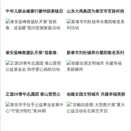
中华儿慈会健康行滕州级索镇启
山东大禹集团为泰安市官路村捐
动仪式暨爱心奶粉捐赠活动
赠直饮水设备
泰安蓝峰救援队开展“迎新春、
新泰市刘杜镇举办重阳敬老系列
送温暖”慰问贫困家庭活动
活动
正源28青年志愿团 泰山普照公
创建全国文明城市 共建幸福美丽
益基金会 助学爱心捐助活动
滕州