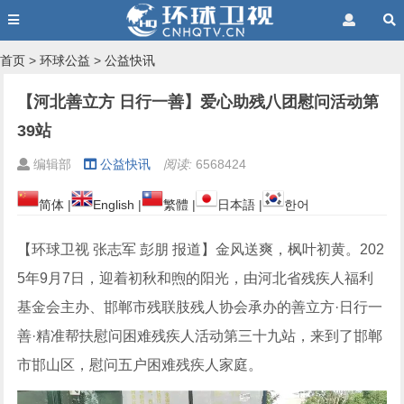
首页
>
环球公益
>
公益快讯
【河北善立方 日行一善】爱心助残八团慰问活动第
39站
编辑部
公益快讯
阅读:
6568424
简体
|
English
|
繁體
|
日本語
|
한어
【环球卫视 张志军 彭朋 报道】金风送爽，枫叶初黄。202
5年9月7日，迎着初秋和煦的阳光，由河北省残疾人福利
基金会主办、邯郸市残联肢残人协会承办的善立方·日行一
善·精准帮扶慰问困难残疾人活动第三十九站，来到了邯郸
市邯山区，慰问五户困难残疾人家庭。